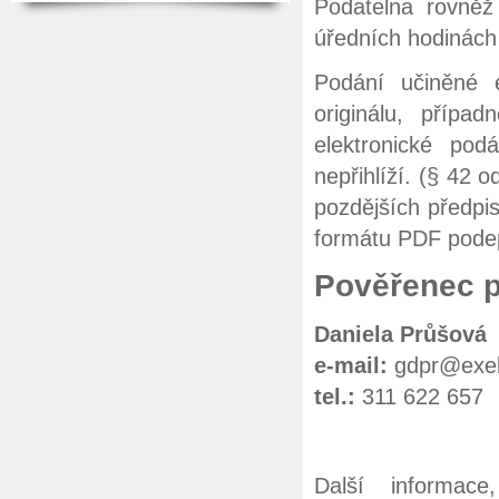
Podatelna rovně
úředních hodinách
Podání učiněné e
originálu, příp
elektronické po
nepřihlíží. (§ 42 
pozdějších předpi
formátu PDF pode
Pověřenec p
Daniela Průšová
e-mail:
gdpr@exe
tel.:
311 622 657
Další informac