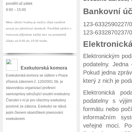
pondělí až pátek
Bankovní úč
9:00 – 15:00
Mimo úřední hodiny je možno úřad navštívit
123-6332590227/01
pouze po předchozí domluvě. Peněžité plnění v
123-6332870237/01
hotovosti přijímáme každý den na podatelně
úřadu od 9:00 do 15:00 hodin.
Elektronick
Elektronickým pod
podatelny. Jedna
Exekutorská komora
Pokud jedna zpráv
Exekutorská komora se sídlem v Praze
který z nich je po
zřízená zákonem č. 120/2001 Sb. je
stavovskou organizací profesní
Elektronická pod
samosprávy sdružující soudní exekutory.
podatelny s výji
Členství v ní je pro všechny exekutory
povinné ze zákona. Exekutor se stává
formátu nebo počí
jejím členem okamžikem jmenování
informačním sys
exekutorem.
veřejné moci. Po