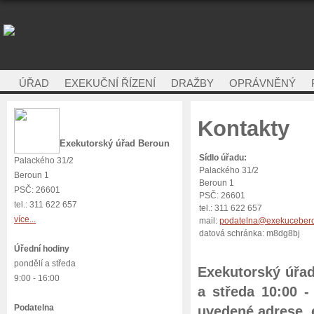
ÚŘAD
EXEKUČNÍ ŘÍZENÍ
DRAŽBY
OPRÁVNĚNÝ
Kontakty
Exekutorský úřad Beroun
Sídlo úřadu:
Palackého 31/2
Palackého 31/2
Beroun 1
Beroun 1
PSČ: 26601
PSČ: 26601
tel.: 311 622 657
tel.: 311 622 657
více...
mail:
podatelna@exekucebero
datová schránka: m8dg8bj
Úřední hodiny
pondělí a středa
Exekutorský úřad
9:00 - 16:00
a středa 10:00 -
Podatelna
uvedené adrese, 