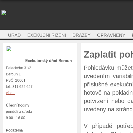
ÚŘAD
EXEKUČNÍ ŘÍZENÍ
DRAŽBY
OPRÁVNĚNÝ
Zaplatit p
Exekutorský úřad Beroun
Pohledávku můžet
Palackého 31/2
Beroun 1
uvedením variabil
PSČ: 26601
příslušné exekučn
tel.: 311 622 657
hotově na pokladn
více...
potvrzení nebo d
Úřední hodiny
uvedeny na strán
pondělí a středa
9:00 - 16:00
V případě potře
Podatelna