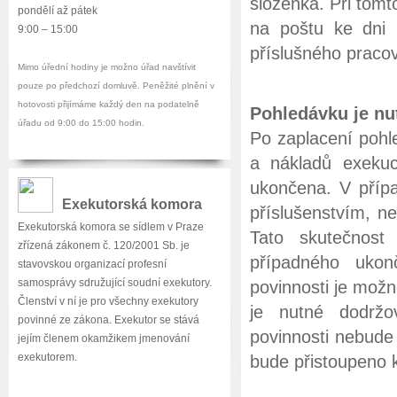
složenka. Při tomt
pondělí až pátek
na poštu ke dni 
9:00 – 15:00
příslušného praco
Mimo úřední hodiny je možno úřad navštívit
pouze po předchozí domluvě. Peněžité plnění v
hotovosti přijímáme každý den na podatelně
Pohledávku je nu
úřadu od 9:00 do 15:00 hodin.
Po zaplacení pohl
a nákladů exeku
ukončena. V příp
Exekutorská komora
příslušenstvím, n
Exekutorská komora se sídlem v Praze
Tato skutečnost
zřízená zákonem č. 120/2001 Sb. je
případného ukon
stavovskou organizací profesní
samosprávy sdružující soudní exekutory.
povinnosti je mož
Členství v ní je pro všechny exekutory
je nutné dodržo
povinné ze zákona. Exekutor se stává
povinnosti nebude
jejím členem okamžikem jmenování
exekutorem.
bude přistoupeno 